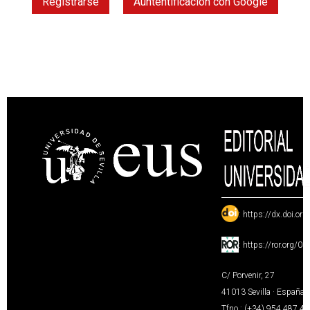
Registrarse
Auntentificación con Google
:
https://dx.doi.or
:
https://ror.org/0
C/ Porvenir, 27
41013 Sevilla · España
Tfno.: (+34) 954 487 4