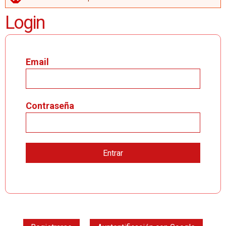
MENSAJE DE ERROR
Login
Email
Contraseña