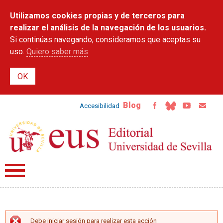
Pasar al
Utilizamos cookies propias y de terceros para
contenido
principal
realizar el análisis de la navegación de los usuarios.
Si continúas navegando, consideramos que aceptas su
uso.
Quiero saber más
Blog
Accesibilidad
Debe iniciar sesión para realizar esta acción