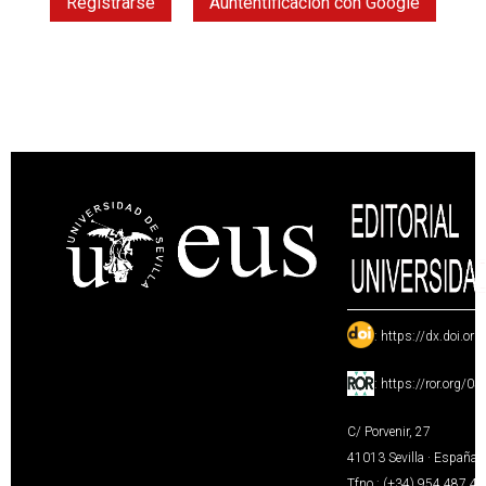
Registrarse
Auntentificación con Google
:
https://dx.doi.or
:
https://ror.org/0
C/ Porvenir, 27
41013 Sevilla · España
Tfno.: (+34) 954 487 4