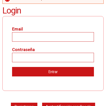
MENSAJE DE ERROR
Login
Email
Contraseña