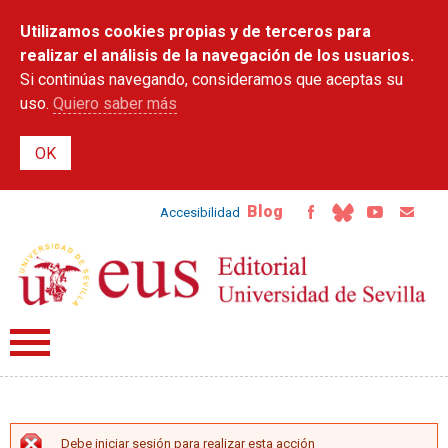
Pasar al
Utilizamos cookies propias y de terceros para
contenido
principal
realizar el análisis de la navegación de los usuarios.
Si continúas navegando, consideramos que aceptas su
uso.
Quiero saber más
Blog
Accesibilidad
Debe iniciar sesión para realizar esta acción