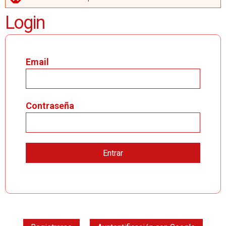
MENSAJE DE ERROR
Login
Email
Contraseña