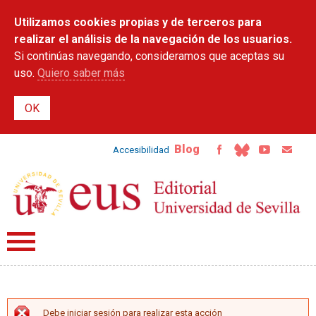
Pasar al
Utilizamos cookies propias y de terceros para
contenido
principal
realizar el análisis de la navegación de los usuarios.
Si continúas navegando, consideramos que aceptas su
uso.
Quiero saber más
Blog
Accesibilidad
Debe iniciar sesión para realizar esta acción