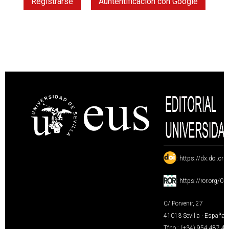
Registrarse
Auntentificación con Google
:
https://dx.doi.or
:
https://ror.org/0
C/ Porvenir, 27
41013 Sevilla · España
Tfno.: (+34) 954 487 4