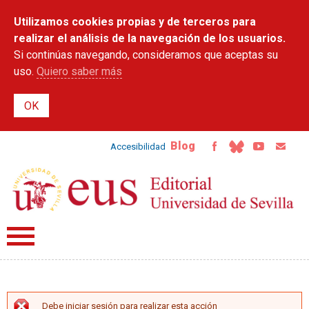
Pasar al
Utilizamos cookies propias y de terceros para
contenido
principal
realizar el análisis de la navegación de los usuarios.
Si continúas navegando, consideramos que aceptas su
uso.
Quiero saber más
Blog
Accesibilidad
Debe iniciar sesión para realizar esta acción