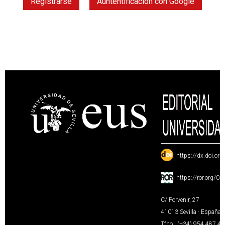
Registrarse
Auntentificación con Google
:
https://dx.doi.or
:
https://ror.org/0
C/ Porvenir, 27
41013 Sevilla · España
Tfno.: (+34) 954 487 4