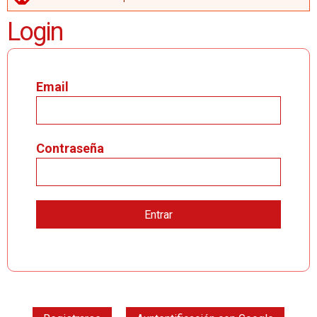
MENSAJE DE ERROR
Login
Email
Contraseña