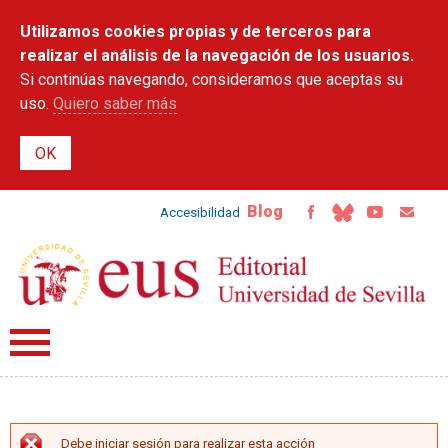
Pasar al
Utilizamos cookies propias y de terceros para
contenido
principal
realizar el análisis de la navegación de los usuarios.
Si continúas navegando, consideramos que aceptas su
uso.
Quiero saber más
Blog
Accesibilidad
Debe iniciar sesión para realizar esta acción