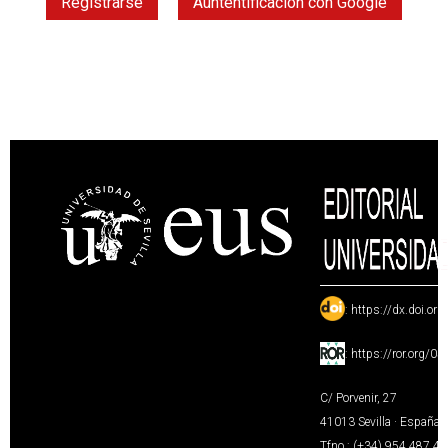
Registrarse
Auntentificación con Google
:
https://dx.doi.or
:
https://ror.org/0
C/ Porvenir, 27
41013 Sevilla · España
Tfno.: (+34) 954 487 4