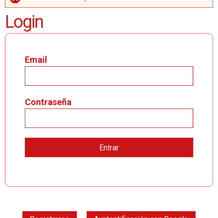
MENSAJE DE ERROR
Login
Email
Contraseña