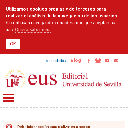
Pasar al
Utilizamos cookies propias y de terceros para
contenido
principal
realizar el análisis de la navegación de los usuarios.
Si continúas navegando, consideramos que aceptas su
uso.
Quiero saber más
Blog
Accesibilidad
Debe iniciar sesión para realizar esta acción