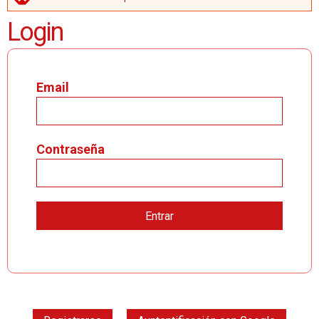
MENSAJE DE ERROR
Login
Email
Contraseña