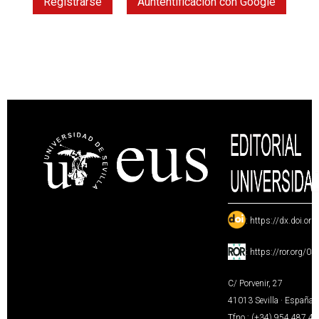
Registrarse
Auntentificación con Google
:
https://dx.doi.or
:
https://ror.org/0
C/ Porvenir, 27
41013 Sevilla · España
Tfno.: (+34) 954 487 4