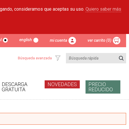
egando, consideramos que aceptas su uso.
Quiero saber más
l
english
mi cuenta
ver carrito (0)
Búsqueda avanzada
DESCARGA
NOVEDADES
PRECIO
GRATUITA
REDUCIDO