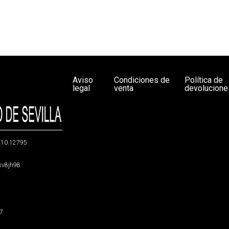
Aviso
Condiciones de
Política de
legal
venta
devolucione
g/10.12795
5sv8jh98
47