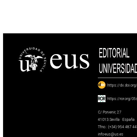
:
https://dx.doi.or
:
https://ror.org/0
C/ Porvenir, 27
41013 Sevilla · España
Tfno.: (+34) 954 487 4
info-eus@us.es