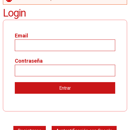
MENSAJE DE ERROR
Login
Email
Contraseña