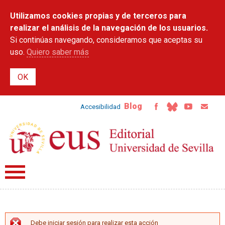
Pasar al
Utilizamos cookies propias y de terceros para
contenido
principal
realizar el análisis de la navegación de los usuarios.
Si continúas navegando, consideramos que aceptas su
uso.
Quiero saber más
Blog
Accesibilidad
Debe iniciar sesión para realizar esta acción