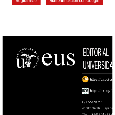
Registrarse
Auntentificación con Google
:
https://dx.doi.or
:
https://ror.org/0
C/ Porvenir, 27
41013 Sevilla · España
Tfno.: (+34) 954 487 4