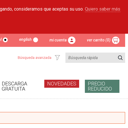
egando, consideramos que aceptas su uso.
Quiero saber más
l
english
mi cuenta
ver carrito (0)
Búsqueda avanzada
DESCARGA
NOVEDADES
PRECIO
GRATUITA
REDUCIDO