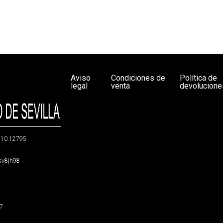
Aviso
Condiciones de
Política de
legal
venta
devolucione
g/10.12795
5sv8jh98
47