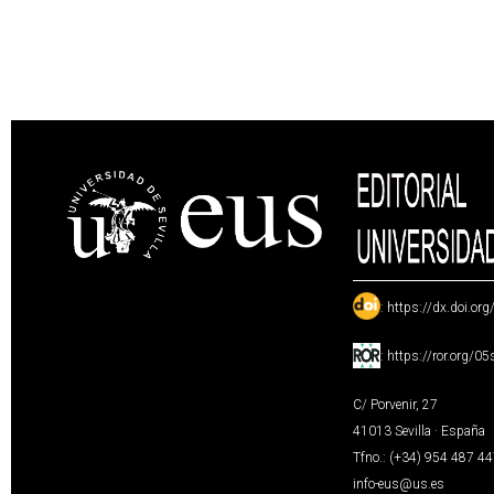
:
https://dx.doi.or
:
https://ror.org/0
C/ Porvenir, 27
41013 Sevilla · España
Tfno.: (+34) 954 487 4
info-eus@us.es