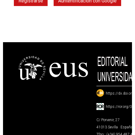
Registrarse
Auntentificación con Google
:
https://dx.doi.or
:
https://ror.org/0
C/ Porvenir, 27
41013 Sevilla · España
Tfno.: (+34) 954 487 4