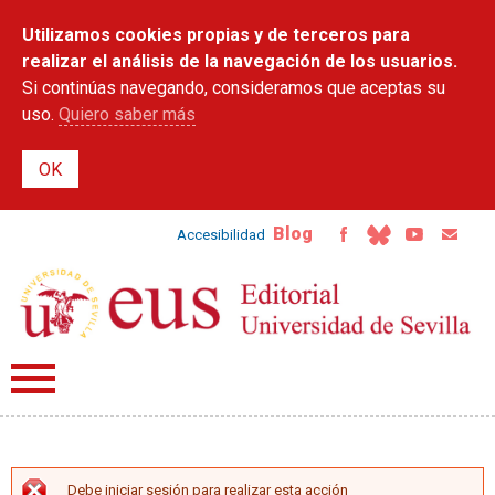
Pasar al
Utilizamos cookies propias y de terceros para
contenido
principal
realizar el análisis de la navegación de los usuarios.
Si continúas navegando, consideramos que aceptas su
uso.
Quiero saber más
Blog
Accesibilidad
Debe iniciar sesión para realizar esta acción