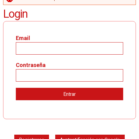
MENSAJE DE ERROR
Login
Email
Contraseña