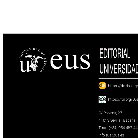
:
https://dx.doi.or
:
https://ror.org/0
C/ Porvenir, 27
41013 Sevilla · España
Tfno.: (+34) 954 487 4
info-eus@us.es