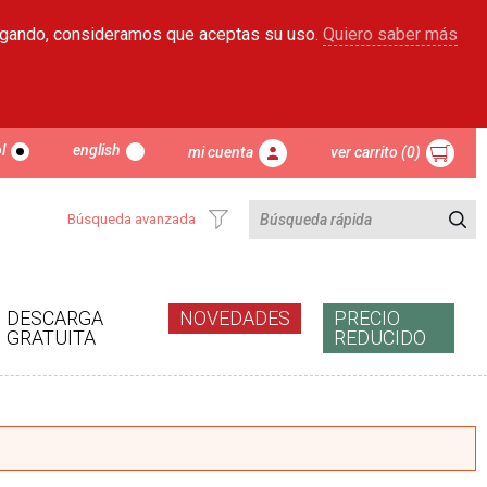
egando, consideramos que aceptas su uso.
Quiero saber más
l
english
mi cuenta
ver carrito (0)
Búsqueda avanzada
DESCARGA
NOVEDADES
PRECIO
GRATUITA
REDUCIDO