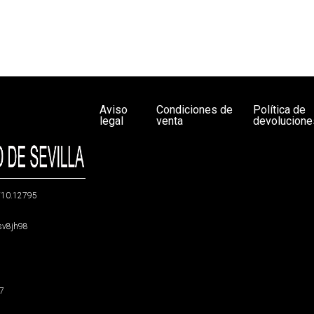
Aviso
Condiciones de
Política de
legal
venta
devolucione
g/10.12795
5sv8jh98
47