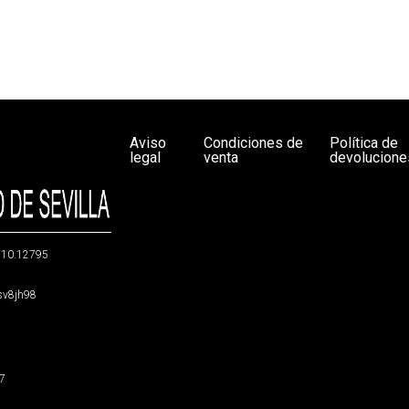
Aviso
Condiciones de
Política de
legal
venta
devolucione
g/10.12795
5sv8jh98
47