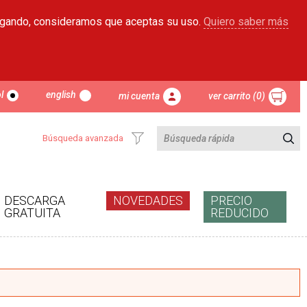
egando, consideramos que aceptas su uso.
Quiero saber más
l
english
mi cuenta
ver carrito (0)
Búsqueda avanzada
DESCARGA
NOVEDADES
PRECIO
GRATUITA
REDUCIDO