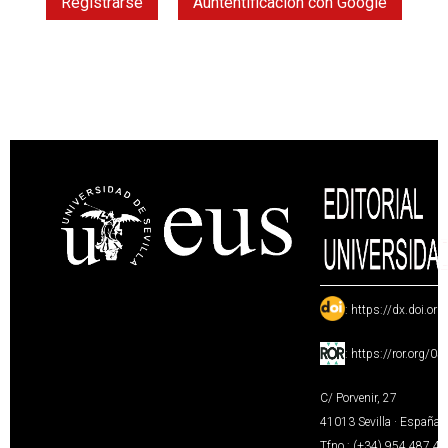
Registrarse
Auntentificación con Google
:
https://dx.doi.or
:
https://ror.org/0
C/ Porvenir, 27
41013 Sevilla · España
Tfno.: (+34) 954 487 4