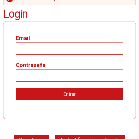
MENSAJE DE ERROR
Login
Email
Contraseña