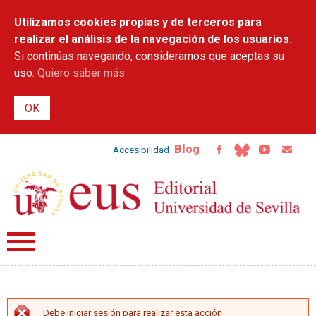
Pasar al
Utilizamos cookies propias y de terceros para
contenido
principal
realizar el análisis de la navegación de los usuarios.
Si continúas navegando, consideramos que aceptas su
uso.
Quiero saber más
Blog
Accesibilidad
Debe iniciar sesión para realizar esta acción