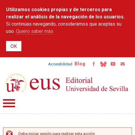
Pasar al
Utilizamos cookies propias y de terceros para
contenido
principal
realizar el análisis de la navegación de los usuarios.
Si continúas navegando, consideramos que aceptas su
uso.
Quiero saber más
Blog
Accesibilidad
Debe iniciar sesión para realizar esta acción