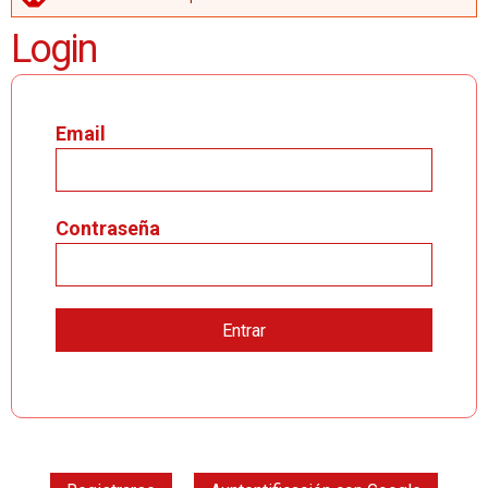
MENSAJE DE ERROR
Login
Email
Contraseña