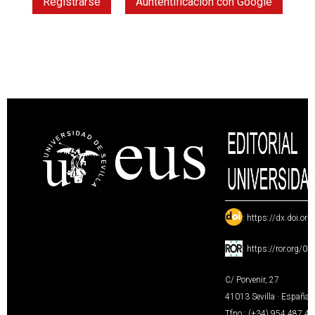
Registrarse
Auntentificación con Google
:
https://dx.doi.or
:
https://ror.org/0
C/ Porvenir, 27
41013 Sevilla · España
Tfno.: (+34) 954 487 4