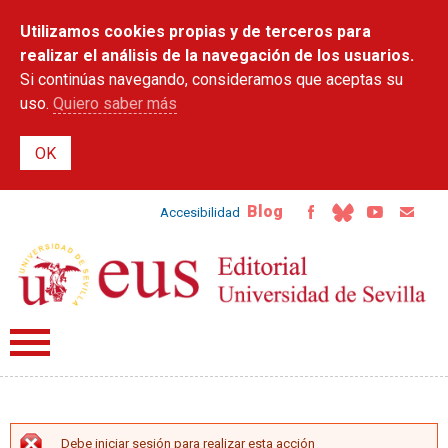
Pasar al
Utilizamos cookies propias y de terceros para
contenido
principal
realizar el análisis de la navegación de los usuarios.
Si continúas navegando, consideramos que aceptas su
uso.
Quiero saber más
Blog
Accesibilidad
Debe iniciar sesión para realizar esta acción