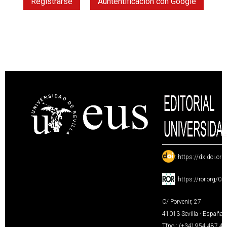
Registrarse
Auntentificación con Google
:
https://dx.doi.or
:
https://ror.org/0
C/ Porvenir, 27
41013 Sevilla · España
Tfno.: (+34) 954 487 4