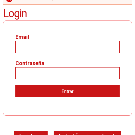
MENSAJE DE ERROR
Login
Email
Contraseña