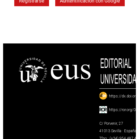
Registrarse
Auntentificación con Google
:
https://dx.doi.or
:
https://ror.org/0
C/ Porvenir, 27
41013 Sevilla · España
Tfno.: (+34) 954 487 4