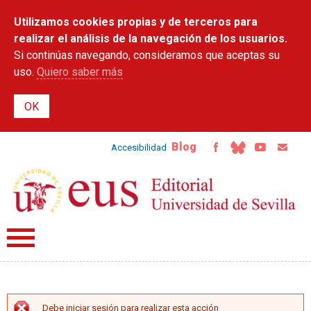
Pasar al
Utilizamos cookies propias y de terceros para
contenido
principal
realizar el análisis de la navegación de los usuarios.
Si continúas navegando, consideramos que aceptas su
uso.
Quiero saber más
Blog
Accesibilidad
Debe iniciar sesión para realizar esta acción