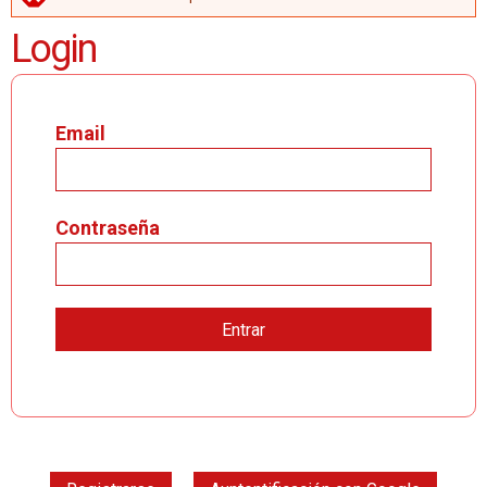
MENSAJE DE ERROR
Login
Email
Contraseña