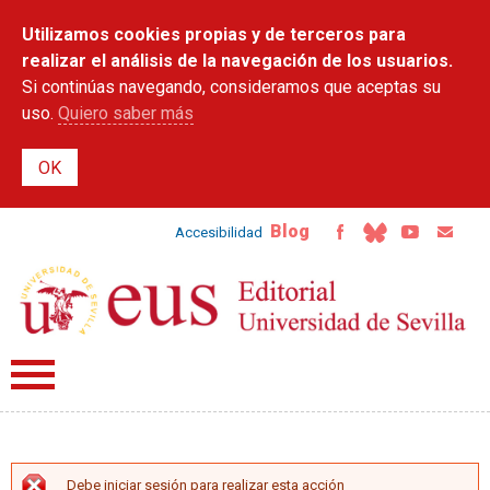
Pasar al
Utilizamos cookies propias y de terceros para
contenido
principal
realizar el análisis de la navegación de los usuarios.
Si continúas navegando, consideramos que aceptas su
uso.
Quiero saber más
Blog
Accesibilidad
Debe iniciar sesión para realizar esta acción