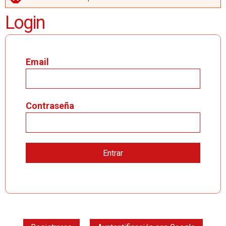
MENSAJE DE ERROR
Login
Email
Contraseña