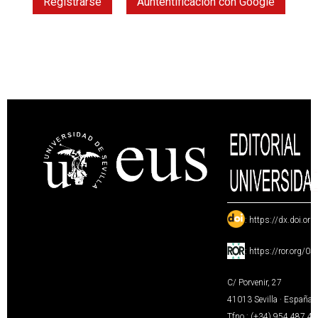
Registrarse
Auntentificación con Google
:
https://dx.doi.or
:
https://ror.org/0
C/ Porvenir, 27
41013 Sevilla · España
Tfno.: (+34) 954 487 4