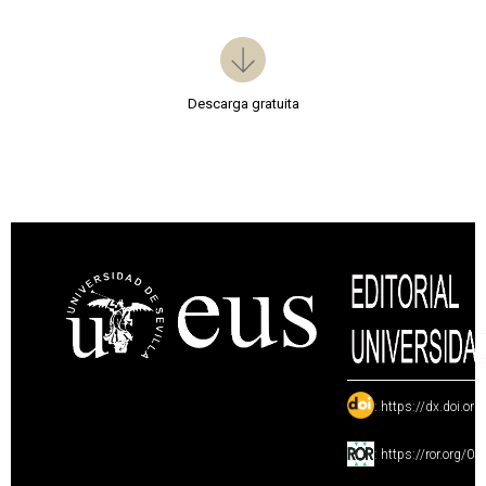
Descarga gratuita
:
https://dx.doi.or
:
https://ror.org/0