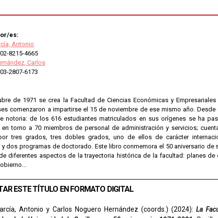
or/es:
cía, Antonio
02-8215-4665
rnández, Carlos
03-2807-6173
ubre de 1971 se crea la Facultad de Ciencias Económicas y Empresariales d
ses comenzaron a impartirse el 15 de noviembre de ese mismo año. Desde e
 notoria: de los 616 estudiantes matriculados en sus orígenes se ha pa
 en torno a 70 miembros de personal de administración y servicios; cuen
or tres grados, tres dobles grados, uno de ellos de carácter internac
s y dos programas de doctorado. Este libro conmemora el 50 aniversario de s
de diferentes aspectos de la trayectoria histórica de la facultad: planes de 
obierno...
TAR ESTE TÍTULO EN FORMATO DIGITAL
arcía, Antonio y Carlos Noguero Hernández (coords.) (2024):
La Fac