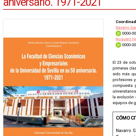
aniversario. 1971-2021
Coordinad
Navarro Gar
0000-00
Noguero He
0000-00
El 23 de oct
primeras cla
sido más que
profesores y
compuesta p
universitario
la evolución 
equipos de g
CÓMO CI
Navarro G