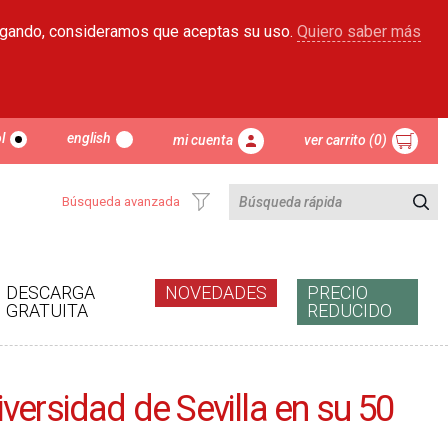
egando, consideramos que aceptas su uso.
Quiero saber más
l
english
mi cuenta
ver carrito (0)
Búsqueda avanzada
DESCARGA
NOVEDADES
PRECIO
GRATUITA
REDUCIDO
versidad de Sevilla en su 50