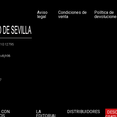
Aviso
Condiciones de
Política de
legal
venta
devolucione
g/10.12795
5sv8jh98
47
A CON
LA
DISTRIBUIDORES
DES
OS
EDITORIAL