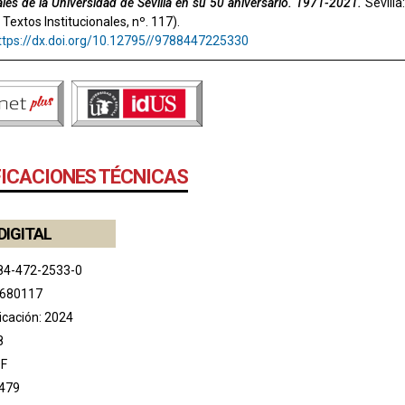
les de la Universidad de Sevilla en su 50 aniversario. 1971-2021.
Sevilla
 Textos Institucionales, nº. 117).
ttps://dx.doi.org/10.12795//9788447225330
FICACIONES TÉCNICAS
DIGITAL
84-472-2533-0
 680117
icación: 2024
8
DF
479