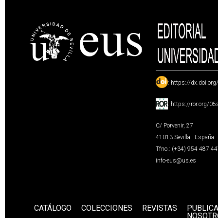
:
https://dx.doi.or
:
https://ror.org/0
C/ Porvenir, 27
41013 Sevilla · España
Tfno.: (+34) 954 487 4
info-eus@us.es
CATÁLOGO
COLECCIONES
REVISTAS
PUBLIC
NOSOTR