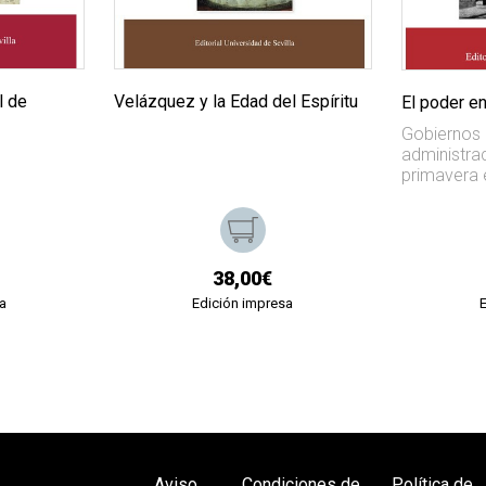
l de
Velázquez y la Edad del Espíritu
El poder e
Gobiernos c
administrac
primavera 
38,00€
a
Edición impresa
Aviso
Condiciones de
Política de