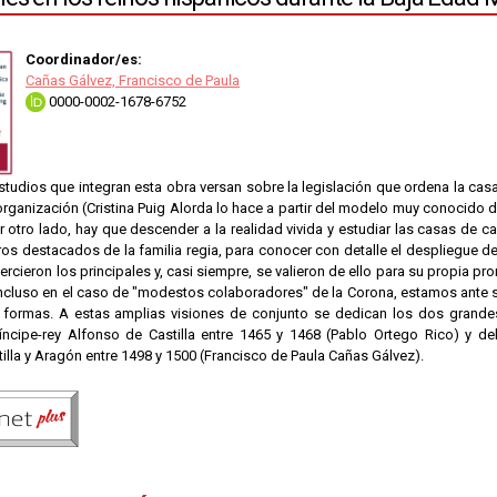
Coordinador/es:
Cañas Gálvez, Francisco de Paula
0000-0002-1678-6752
tudios que integran esta obra versan sobre la legislación que ordena la cas
rganización (Cristina Puig Alorda lo hace a partir del modelo muy conocido de
r otro lado, hay que descender a la realidad vivida y estudiar las casas de ca
s destacados de la familia regia, para conocer con detalle el despliegue de 
ercieron los principales y, casi siempre, se valieron de ello para su propia pr
 incluso en el caso de "modestos colaboradores" de la Corona, estamos ante 
 formas. A estas amplias visiones de conjunto se dedican los dos grand
íncipe-rey Alfonso de Castilla entre 1465 y 1468 (Pablo Ortego Rico) y de
tilla y Aragón entre 1498 y 1500 (Francisco de Paula Cañas Gálvez).