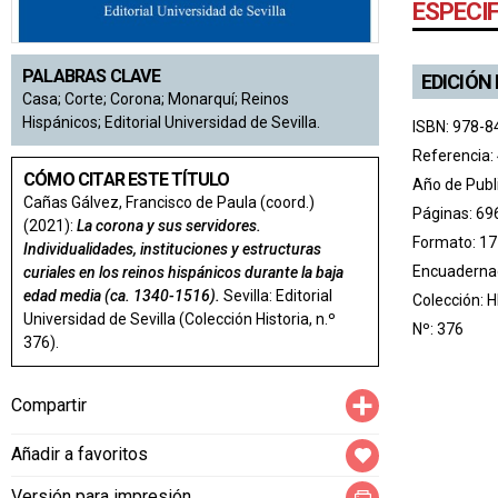
ESPECI
PALABRAS CLAVE
EDICIÓN
Casa; Corte; Corona; Monarquí; Reinos
Hispánicos; Editorial Universidad de Sevilla.
ISBN: 978-8
Referencia:
CÓMO CITAR ESTE TÍTULO
Año de Publ
Cañas Gálvez, Francisco de Paula (coord.)
Páginas: 69
(2021):
La corona y sus servidores.
Formato: 17
Individualidades, instituciones y estructuras
Encuadernac
curiales en los reinos hispánicos durante la baja
edad media (ca. 1340-1516).
Sevilla: Editorial
Colección:
H
Universidad de Sevilla (Colección Historia, n.º
Nº: 376
376).
Compartir
Compartir
Añadir a favoritos
Versión para impresión