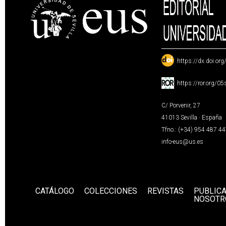
:
https://dx.doi.or
:
https://ror.org/0
C/ Porvenir, 27
41013 Sevilla · España
Tfno.: (+34) 954 487 4
info-eus@us.es
CATÁLOGO
COLECCIONES
REVISTAS
PUBLIC
NOSOTR