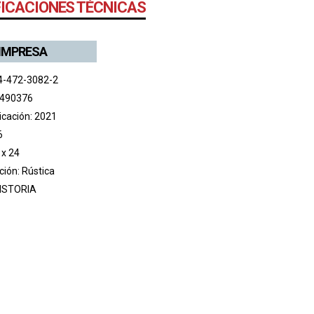
FICACIONES TÉCNICAS
 IMPRESA
4-472-3082-2
 490376
icación: 2021
6
 x 24
ión: Rústica
ISTORIA