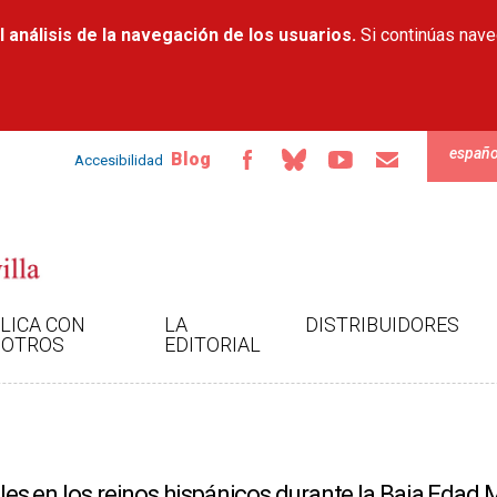
Pasar al
 análisis de la navegación de los usuarios.
contenido
Si continúas nav
principal
españo
Blog
Accesibilidad
LICA CON
LA
DISTRIBUIDORES
OTROS
EDITORIAL
ales en los reinos hispánicos durante la Baja Edad 