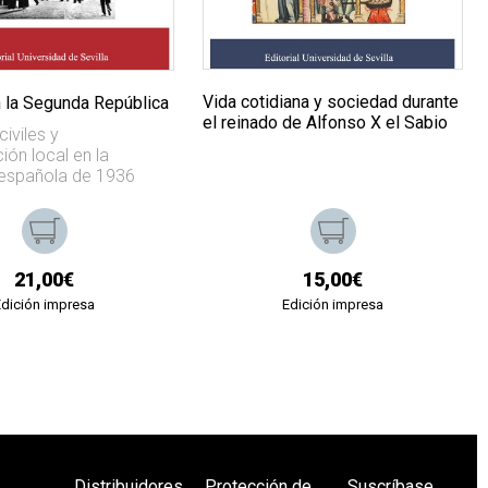
Vida cotidiana y sociedad durante
n la Segunda República
el reinado de Alfonso X el Sabio
iviles y
ión local en la
española de 1936
21,00€
15,00€
Edición impresa
Edición impresa
Distribuidores
Protección de
Suscríbase