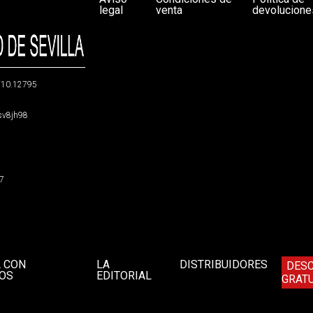
legal
venta
devolucione
g/10.12795
5sv8jh98
47
A CON
LA
DISTRIBUIDORES
DES
OS
EDITORIAL
GRATU