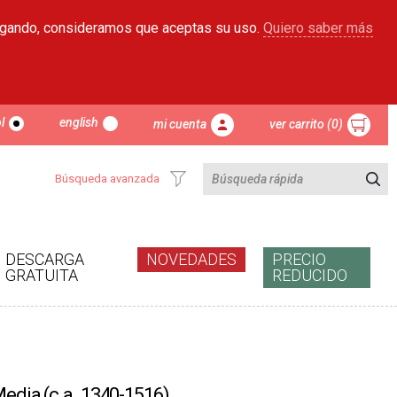
egando, consideramos que aceptas su uso.
Quiero saber más
l
english
mi cuenta
ver carrito (0)
Búsqueda avanzada
DESCARGA
NOVEDADES
PRECIO
GRATUITA
REDUCIDO
Media (c.a. 1340-1516)