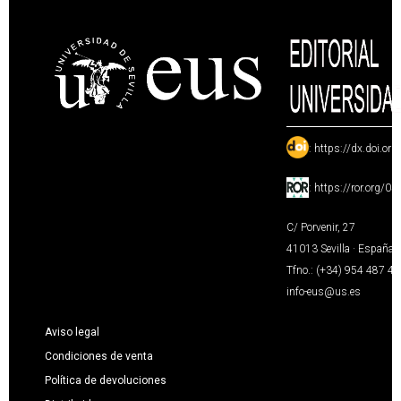
:
https://dx.doi.or
:
https://ror.org/0
C/ Porvenir, 27
41013 Sevilla · España
Tfno.: (+34) 954 487 4
info-eus@us.es
Aviso legal
Condiciones de venta
Política de devoluciones