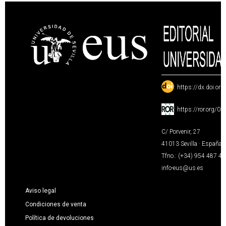
:
https://dx.doi.or
:
https://ror.org/0
C/ Porvenir, 27
41013 Sevilla · España
Tfno.: (+34) 954 487 4
info-eus@us.es
Aviso legal
Condiciones de venta
Política de devoluciones