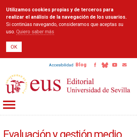
Pasar al
Utilizamos cookies propias y de terceros para
contenido
principal
realizar el análisis de la navegación de los usuarios.
Si continúas navegando, consideramos que aceptas su
uso.
Quiero saber más
Blog
Accesibilidad
Evaluación y gestión medio