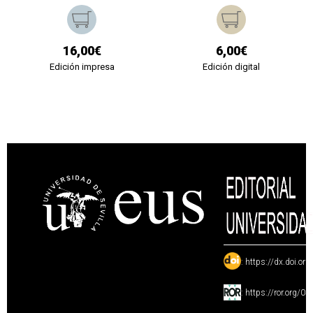
16,00€
6,00€
Edición impresa
Edición digital
:
https://dx.doi.or
:
https://ror.org/0