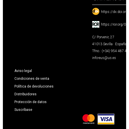
:
https://dx.doi.or
:
https://ror.org/0
C/ Porvenir, 27
41013 Sevilla · España
Tfno.: (+34) 954 487 4
info-eus@us.es
Aviso legal
Condiciones de venta
Política de devoluciones
Distribuidores
Protección de datos
Suscríbase