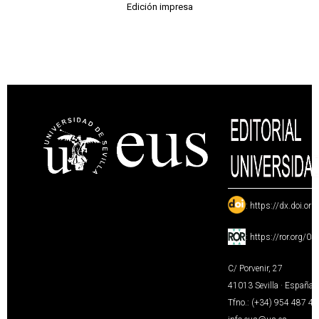
Edición impresa
:
https://dx.doi.or
:
https://ror.org/0
C/ Porvenir, 27
41013 Sevilla · España
Tfno.: (+34) 954 487 4