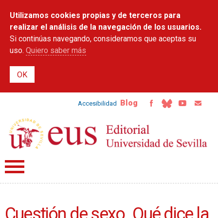
Pasar al
Utilizamos cookies propias y de terceros para
contenido
principal
realizar el análisis de la navegación de los usuarios.
Si continúas navegando, consideramos que aceptas su
uso.
Quiero saber más
Blog
Accesibilidad
Cuestión de sexo. Qué dice la