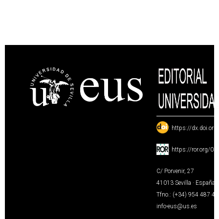
:
https://dx.doi.or
:
https://ror.org/0
C/ Porvenir, 27
41013 Sevilla · España
Tfno.: (+34) 954 487 4
info-eus@us.es