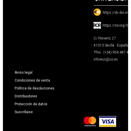
:
https://dx.doi.or
:
https://ror.org/0
C/ Porvenir, 27
41013 Sevilla · España
Tfno.: (+34) 954 487 4
info-eus@us.es
Aviso legal
Condiciones de venta
Política de devoluciones
Distribuidores
Protección de datos
Suscríbase