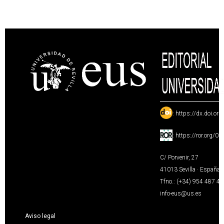
:
https://dx.doi.or
:
https://ror.org/0
C/ Porvenir, 27
41013 Sevilla · España
Tfno.: (+34) 954 487 4
info-eus@us.es
Aviso legal