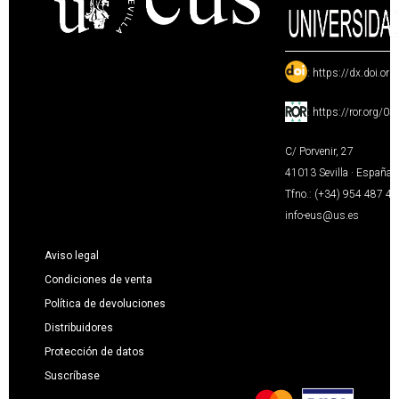
:
https://dx.doi.or
:
https://ror.org/0
C/ Porvenir, 27
41013 Sevilla · España
Tfno.: (+34) 954 487 4
info-eus@us.es
Aviso legal
Condiciones de venta
Política de devoluciones
Distribuidores
Protección de datos
Suscríbase