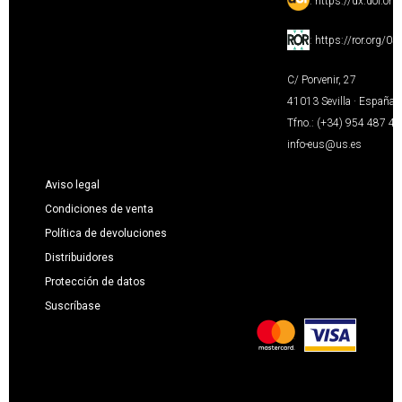
:
https://dx.doi.or
:
https://ror.org/0
C/ Porvenir, 27
41013 Sevilla · España
Tfno.: (+34) 954 487 4
info-eus@us.es
Aviso legal
Condiciones de venta
Política de devoluciones
Distribuidores
Protección de datos
Suscríbase