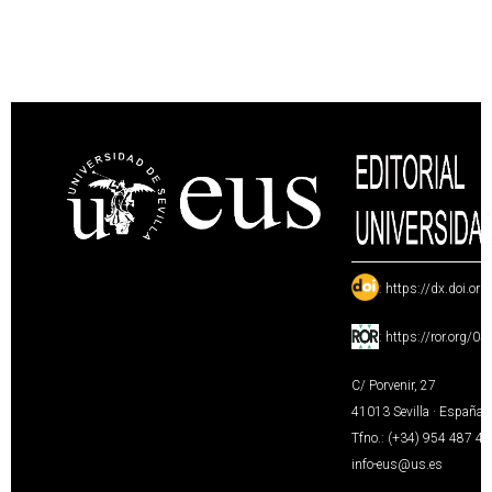
:
https://dx.doi.or
:
https://ror.org/0
C/ Porvenir, 27
41013 Sevilla · España
Tfno.: (+34) 954 487 4
info-eus@us.es