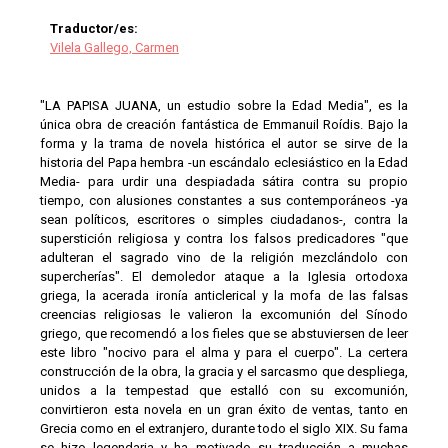
Traductor/es:
Vilela Gallego, Carmen
"LA PAPISA JUANA, un estudio sobre la Edad Media", es la
única obra de creación fantástica de Emmanuil Roídis. Bajo la
forma y la trama de novela histórica el autor se sirve de la
historia del Papa hembra -un escándalo eclesiástico en la Edad
Media- para urdir una despiadada sátira contra su propio
tiempo, con alusiones constantes a sus contemporáneos -ya
sean políticos, escritores o simples ciudadanos-, contra la
superstición religiosa y contra los falsos predicadores "que
adulteran el sagrado vino de la religión mezclándolo con
supercherías". El demoledor ataque a la Iglesia ortodoxa
griega, la acerada ironía anticlerical y la mofa de las falsas
creencias religiosas le valieron la excomunión del Sínodo
griego, que recomendó a los fieles que se abstuviersen de leer
este libro "nocivo para el alma y para el cuerpo". La certera
construcción de la obra, la gracia y el sarcasmo que despliega,
unidos a la tempestad que estalló con su excomunión,
convirtieron esta novela en un gran éxito de ventas, tanto en
Grecia como en el extranjero, durante todo el siglo XIX. Su fama
se hizo legendaria y ha motivado su traducción a muchas