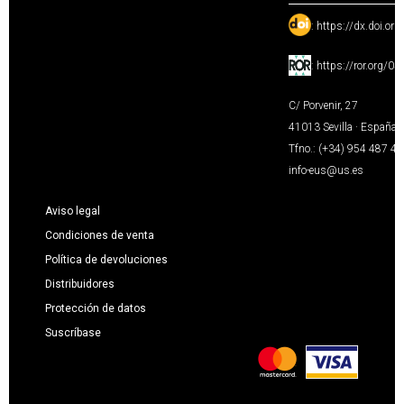
:
https://dx.doi.or
:
https://ror.org/0
C/ Porvenir, 27
41013 Sevilla · España
Tfno.: (+34) 954 487 4
info-eus@us.es
Aviso legal
Condiciones de venta
Política de devoluciones
Distribuidores
Protección de datos
Suscríbase