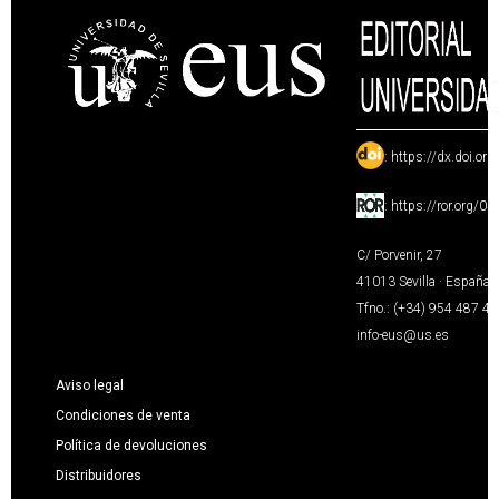
:
https://dx.doi.or
:
https://ror.org/0
C/ Porvenir, 27
41013 Sevilla · España
Tfno.: (+34) 954 487 4
info-eus@us.es
Aviso legal
Condiciones de venta
Política de devoluciones
Distribuidores