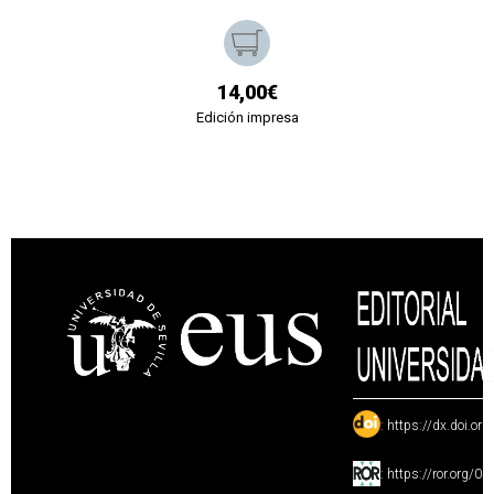
14,00€
Edición impresa
:
https://dx.doi.or
:
https://ror.org/0