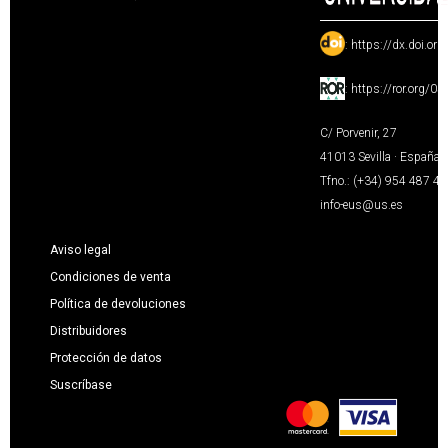
:
https://dx.doi.or
:
https://ror.org/0
C/ Porvenir, 27
41013 Sevilla · España
Tfno.: (+34) 954 487 4
info-eus@us.es
Aviso legal
Condiciones de venta
Política de devoluciones
Distribuidores
Protección de datos
Suscríbase