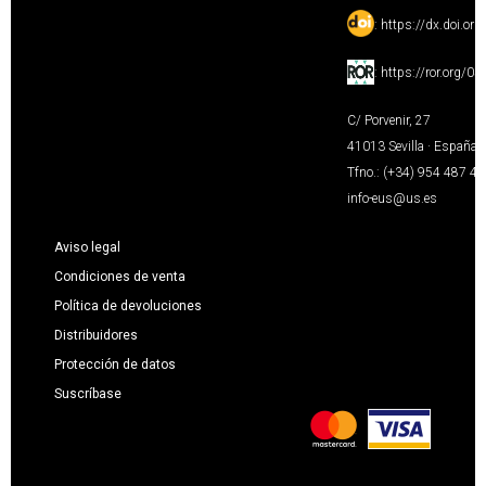
:
https://dx.doi.or
:
https://ror.org/0
C/ Porvenir, 27
41013 Sevilla · España
Tfno.: (+34) 954 487 4
info-eus@us.es
Aviso legal
Condiciones de venta
Política de devoluciones
Distribuidores
Protección de datos
Suscríbase