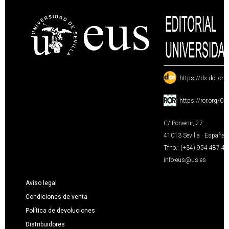
:
https://dx.doi.or
:
https://ror.org/0
C/ Porvenir, 27
41013 Sevilla · España
Tfno.: (+34) 954 487 4
info-eus@us.es
Aviso legal
Condiciones de venta
Política de devoluciones
Distribuidores