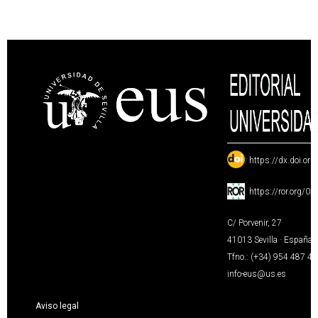
:
https://dx.doi.or
:
https://ror.org/0
C/ Porvenir, 27
41013 Sevilla · España
Tfno.: (+34) 954 487 4
info-eus@us.es
Aviso legal