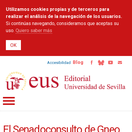
Pasar al
Utilizamos cookies propias y de terceros para
contenido
principal
realizar el análisis de la navegación de los usuarios.
Si continúas navegando, consideramos que aceptas su
uso.
Quiero saber más
Blog
Accesibilidad
El Senadoconsulto de Gneo