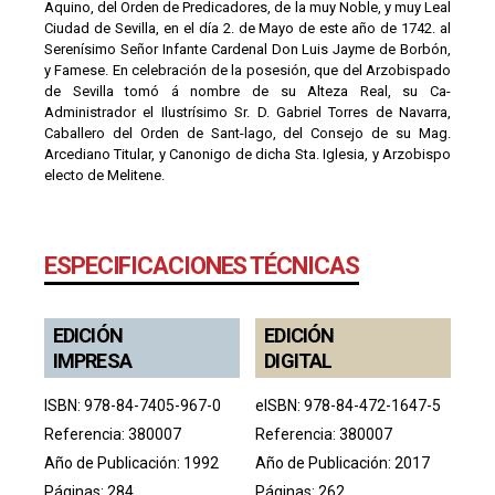
Aquino, del Orden de Predicadores, de la muy Noble, y muy Leal
Ciudad de Sevilla, en el día 2. de Mayo de este año de 1742. al
Serenísimo Señor Infante Cardenal Don Luis Jayme de Borbón,
y Famese. En celebración de la posesión, que del Arzobispado
de Sevilla tomó á nombre de su Alteza Real, su Ca-
Administrador el Ilustrísimo Sr. D. Gabriel Torres de Navarra,
Caballero del Orden de Sant-lago, del Consejo de su Mag.
Arcediano Titular, y Canonigo de dicha Sta. Iglesia, y Arzobispo
electo de Melitene.
ESPECIFICACIONES TÉCNICAS
EDICIÓN
EDICIÓN
IMPRESA
DIGITAL
ISBN: 978-84-7405-967-0
eISBN: 978-84-472-1647-5
Referencia: 380007
Referencia: 380007
Año de Publicación: 1992
Año de Publicación: 2017
Páginas: 284
Páginas: 262