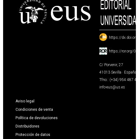
:
https://dx.doi.or
:
https://ror.org/0
C/ Porvenir, 27
41013 Sevilla · España
Tfno.: (+34) 954 487 4
info-eus@us.es
Aviso legal
Condiciones de venta
Política de devoluciones
Distribuidores
Protección de datos