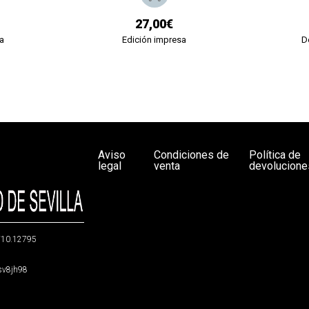
27,00€
a
Edición impresa
D
Aviso
Condiciones de
Política de
legal
venta
devolucione
g/10.12795
5sv8jh98