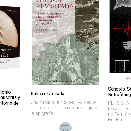
Schools, S
iófilo
Itálica revisitada
Retrofitting
nuscrita y
Una mirada retrospectiva desde
entorno de
PERSISTAH 
la historiografía, la arqueología y
Escolas Re
la epigrafía
no Territór
Huelva)