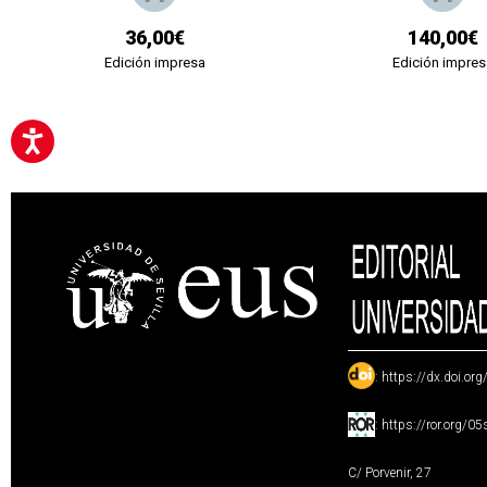
36,00€
140,00€
Edición impresa
Edición impres
:
https://dx.doi.or
:
https://ror.org/0
C/ Porvenir, 27