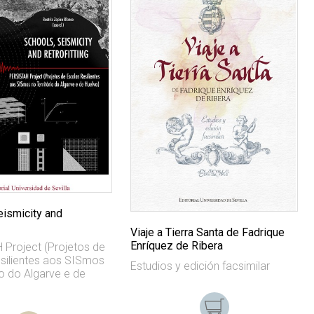
eismicity and
Viaje a Tierra Santa de Fadrique
Enríquez de Ribera
Project (Projetos de
silientes aos SISmos
Estudios y edición facsimilar
io do Algarve e de