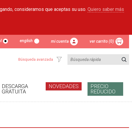
egando, consideramos que aceptas su uso.
Quiero saber más
l
english
mi cuenta
ver carrito (0)
Búsqueda avanzada
DESCARGA
NOVEDADES
PRECIO
GRATUITA
REDUCIDO