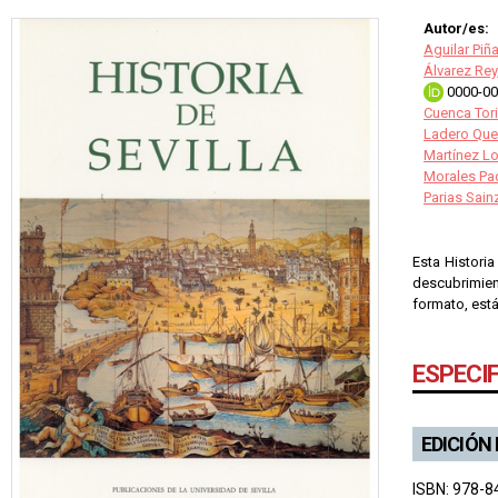
Autor/es:
Aguilar Piña
Álvarez Rey
0000-00
Cuenca Tor
Ladero Que
Martínez L
Morales Pa
Parias Sain
Esta Historia
descubrimient
formato, está
ESPECI
EDICIÓN
ISBN: 978-8