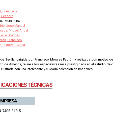
l, Francisco
, Leandro
02-5848-308X
ibio, José Manuel
sada, Miguel Ángel
oscos, Carmen
drón, Francisco
z de Rozas, María
 de Sevilla, dirigida por Francisco Morales Padrón y realizada con motivo de
o de América, reúne a los especialistas más prestigiosos en el estudio de c
 ilustrada con una interesante y cuidada colección de imágenes.
FICACIONES TÉCNICAS
 IMPRESA
4-7405-818-5