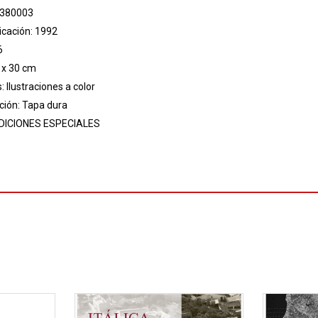
 380003
icación: 1992
6
 x 30 cm
: Ilustraciones a color
ión: Tapa dura
DICIONES ESPECIALES