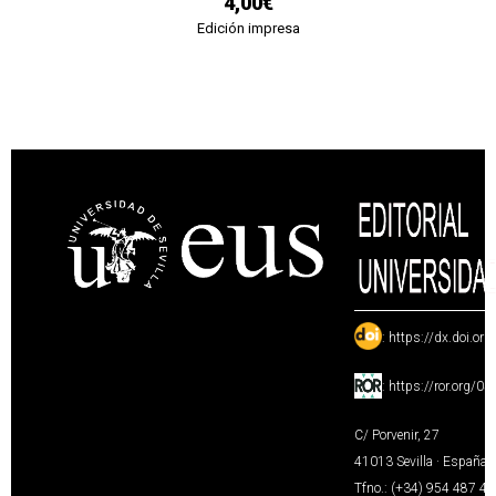
4,00€
Edición impresa
:
https://dx.doi.or
:
https://ror.org/0
C/ Porvenir, 27
41013 Sevilla · España
Tfno.: (+34) 954 487 4