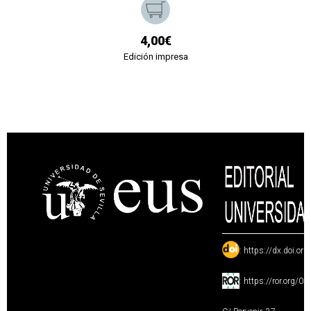
4,00€
Edición impresa
:
https://dx.doi.or
:
https://ror.org/0