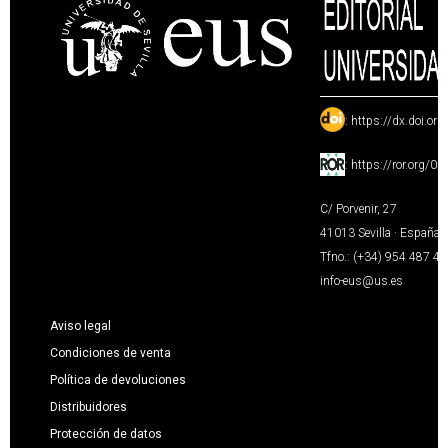
:
https://dx.doi.or
:
https://ror.org/0
C/ Porvenir, 27
41013 Sevilla · España
Tfno.: (+34) 954 487 4
info-eus@us.es
Aviso legal
Condiciones de venta
Política de devoluciones
Distribuidores
Protección de datos