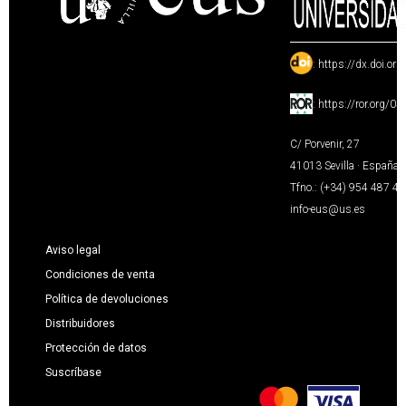
:
https://dx.doi.or
:
https://ror.org/0
C/ Porvenir, 27
41013 Sevilla · España
Tfno.: (+34) 954 487 4
info-eus@us.es
Aviso legal
Condiciones de venta
Política de devoluciones
Distribuidores
Protección de datos
Suscríbase