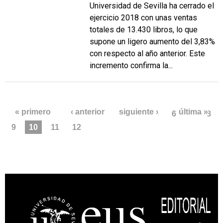
Universidad de Sevilla ha cerrado el
ejercicio 2018 con unas ventas
totales de 13.430 libros, lo que
supone un ligero aumento del 3,83%
con respecto al año anterior. Este
incremento confirma la...
PÁGINAS
« primero
‹ anterior
siguiente ›
última »
…
4
5
6
7
8
9
10
11
12