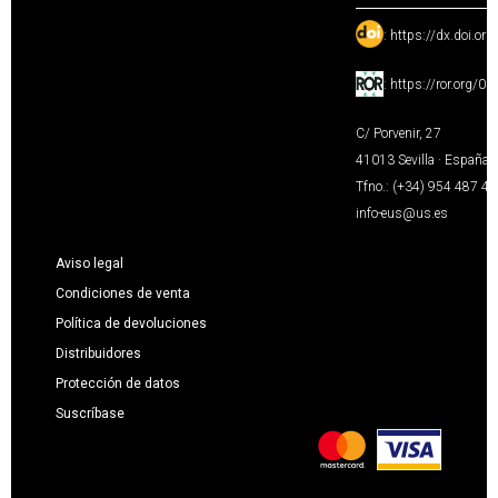
:
https://dx.doi.or
:
https://ror.org/0
C/ Porvenir, 27
41013 Sevilla · España
Tfno.: (+34) 954 487 4
info-eus@us.es
Aviso legal
Condiciones de venta
Política de devoluciones
Distribuidores
Protección de datos
Suscríbase