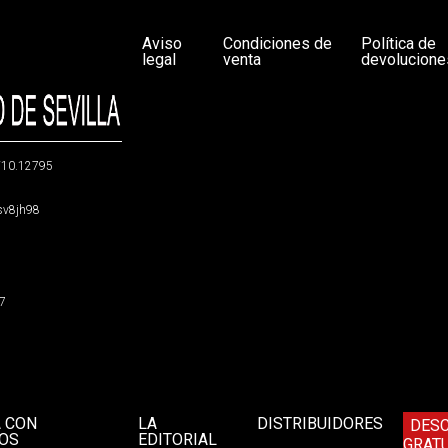
Aviso
Condiciones de
Política de
legal
venta
devolucione
g/10.12795
5sv8jh98
47
A CON
LA
DISTRIBUIDORES
DES
OS
EDITORIAL
GRATU