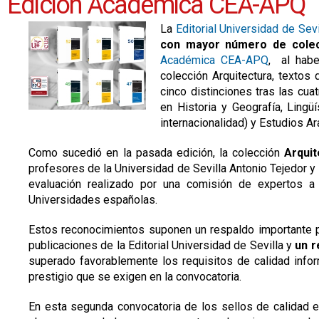
Edición Académica CEA-APQ
La
Editorial Universidad de Sevi
con mayor número de colec
Académica CEA-APQ
, al habe
colección Arquitectura, texto
cinco distinciones tras las cu
en Historia y Geografía, Ling
internacionalidad) y Estudios A
Como sucedió en la pasada edición, la colección
Arqui
profesores de la Universidad de Sevilla Antonio Tejedor y
evaluación realizado por una comisión de expertos a 
Universidades españolas.
Estos reconocimientos suponen un respaldo importante 
publicaciones de la Editorial Universidad de Sevilla y
un r
superado favorablemente los requisitos de calidad informa
prestigio que se exigen en la convocatoria.
En esta segunda convocatoria de los sellos de calidad 