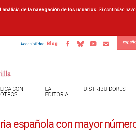
Pasar al
 análisis de la navegación de los usuarios.
contenido
Si continúas nav
principal
españo
Blog
Accesibilidad
LICA CON
LA
DISTRIBUIDORES
OTROS
EDITORIAL
itaria española con mayor número