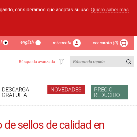
egando, consideramos que aceptas su uso.
Quiero saber más
l
english
mi cuenta
ver carrito (0)
Búsqueda avanzada
DESCARGA
NOVEDADES
PRECIO
GRATUITA
REDUCIDO
 de sellos de calidad en