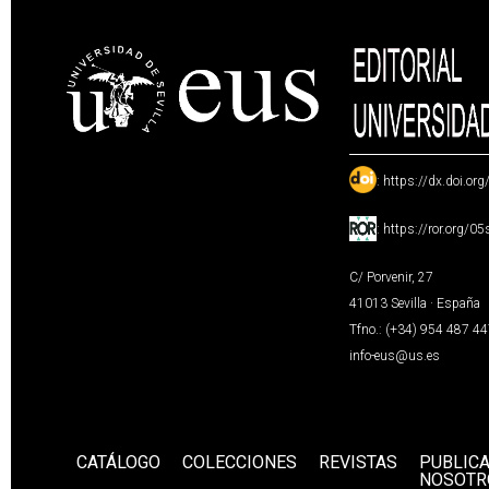
:
https://dx.doi.or
:
https://ror.org/0
C/ Porvenir, 27
41013 Sevilla · España
Tfno.: (+34) 954 487 4
info-eus@us.es
CATÁLOGO
COLECCIONES
REVISTAS
PUBLIC
NOSOTR