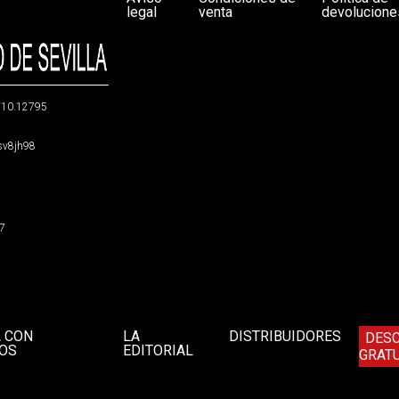
legal
venta
devolucione
g/10.12795
5sv8jh98
47
A CON
LA
DISTRIBUIDORES
DES
OS
EDITORIAL
GRATU