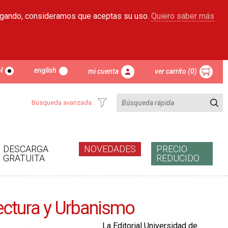
egando, consideramos que aceptas su uso.
Quiero saber más
l
english
mi cuenta
ver carrito (0)
Búsqueda avanzada
DESCARGA
NOVEDADES
PRECIO
GRATUITA
REDUCIDO
tectura y Urbanismo
La Editorial Universidad de