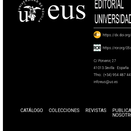
:
https://dx.doi.or
:
https://ror.org/0
C/ Porvenir, 27
41013 Sevilla · España
Tfno.: (+34) 954 487 4
info-eus@us.es
CATÁLOGO
COLECCIONES
REVISTAS
PUBLIC
NOSOTR