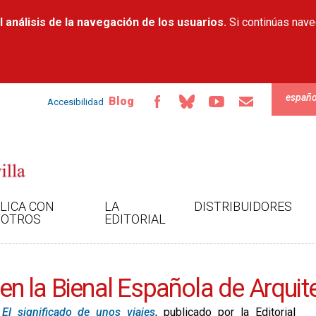
Pasar al
 análisis de la navegación de los usuarios.
contenido
Si continúas nav
principal
españo
Blog
Accesibilidad
LICA CON
LA
DISTRIBUIDORES
OTROS
EDITORIAL
o en la Bienal Española de Arqui
 El significado de unos viajes
, publicado por la Editorial