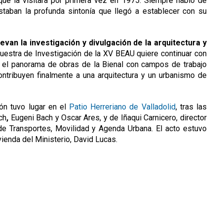
ue la visitara por primera vez en 1975. Siempre habló de
taban la profunda sintonía que llegó a establecer con su
van la investigación y divulgación de la arquitectura y
estra de Investigación de la XV BEAU quiere continuar con
do el panorama de obras de la Bienal con campos de trabajo
contribuyen finalmente a una arquitectura y un urbanismo de
ón tuvo lugar en el
Patio Herreriano de Valladolid
, tras las
ch
,
Eugeni Bach y Oscar Ares, y de Iñaqui Carnicero, director
de Transportes, Movilidad y Agenda Urbana. El acto estuvo
ienda del Ministerio, David Lucas.