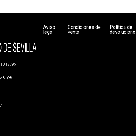
Aviso
Condiciones de
Política de
legal
venta
devolucione
g/10.12795
5sv8jh98
47