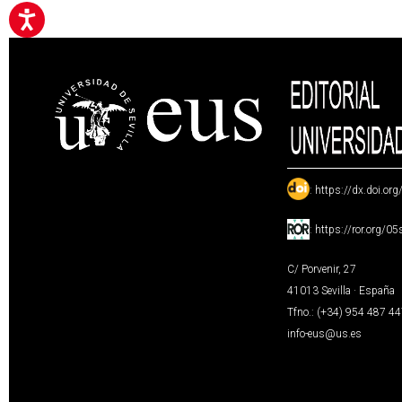
:
https://dx.doi.or
:
https://ror.org/0
C/ Porvenir, 27
41013 Sevilla · España
Tfno.: (+34) 954 487 4
info-eus@us.es