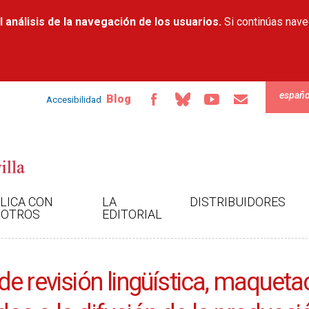
Pasar al
 análisis de la navegación de los usuarios.
contenido
Si continúas nav
principal
españo
Blog
Accesibilidad
LICA CON
LA
DISTRIBUIDORES
OTROS
EDITORIAL
e revisión lingüística, maquetac