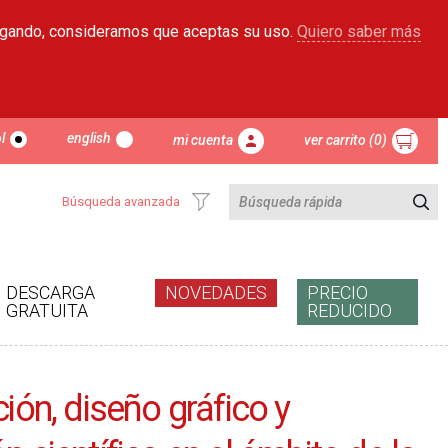
egando, consideramos que aceptas su uso.
Quiero saber más
l
english
mi cuenta
ver carrito (0)
Búsqueda avanzada
DESCARGA
NOVEDADES
PRECIO
GRATUITA
REDUCIDO
ión, diseño gráfico y