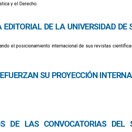
stica y el Derecho.
 referencia sobre el español judicial escrito
A EDITORIAL DE LA UNIVERSIDAD D
dando el posicionamiento internacional de sus revistas científica
d de sevilla refuerzan su impacto internacional en el sjr 2025
 REFUERZAN SU PROYECCIÓN INTERNA
nternacional con la presencia en el diamond discovery hub (ddh)
OS DE LAS CONVOCATORIAS DEL S