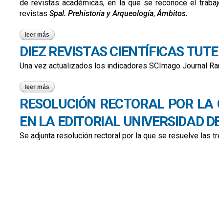
de revistas académicas, en la que se reconoce el trabaj
revistas
Spal. Prehistoria y Arqueología
,
Ámbitos.
leer más
sobre la universidad de sevilla refuerza en 2026 su liderazgo
DIEZ REVISTAS CIENTÍFICAS TUT
Una vez actualizados los indicadores SCImago Journal Rank
leer más
sobre diez revistas científicas tuteladas por la eus en los do
RESOLUCIÓN RECTORAL POR LA 
EN LA EDITORIAL UNIVERSIDAD DE
Se adjunta resolución rectoral por la que se resuelve las 