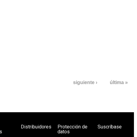
023/24 y 2024/25
siguiente ›
última »
Distribuidores
Protección de
Suscríbase
s
datos