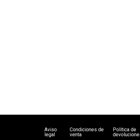
ria de tres becas de formación en la editorial universidad de sevilla, cursos 2
Aviso
Condiciones de
Política de
legal
venta
devolucione