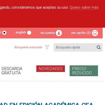
egando, consideramos que aceptas su uso.
Quiero saber más
l
english
mi cuenta
ver carrito (0)
Búsqueda avanzada
DESCARGA
NOVEDADES
PRECIO
GRATUITA
REDUCIDO