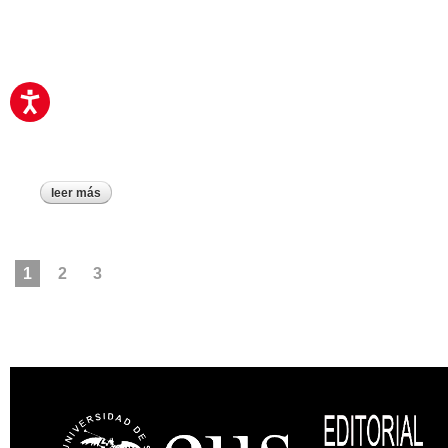
leer más
sobre resolución rectoral por la que se resuelve la convocato
PÁGINAS
1
2
3