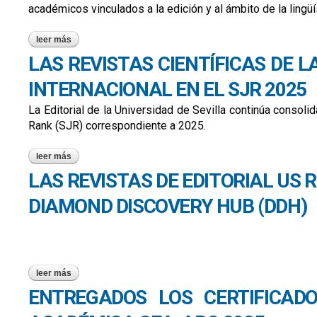
académicos vinculados a la edición y al ámbito de la lingüí
leer más
sobre la editorial universidad de sevilla presentó una obra de
LAS REVISTAS CIENTÍFICAS DE L
INTERNACIONAL EN EL SJR 2025
La Editorial de la Universidad de Sevilla continúa consoli
Rank (SJR) correspondiente a 2025.
leer más
sobre las revistas científicas de la editorial de la universida
LAS REVISTAS DE EDITORIAL US
DIAMOND DISCOVERY HUB (DDH)
leer más
sobre las revistas de editorial us refuerzan su proyección i
ENTREGADOS LOS CERTIFICAD