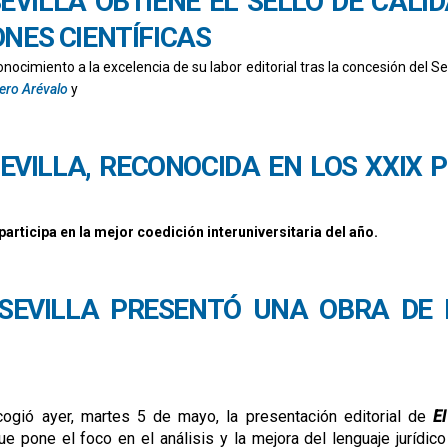
SEVILLA OBTIENE EL SELLO DE CALI
NES CIENTÍFICAS
conocimiento a la excelencia de su labor editorial tras la concesión del
vero Arévalo
y
calidad en edición académica cea-apq para tres de sus colecciones científicas
SEVILLA, RECONOCIDA EN LOS XXIX 
participa en la mejor coedición interuniversitaria del año.
xix premios nacionales de edición universitaria
 SEVILLA PRESENTÓ UNA OBRA DE
cogió ayer, martes 5 de mayo, la presentación editorial de
El
ue pone el foco en el análisis y la mejora del lenguaje jurídico