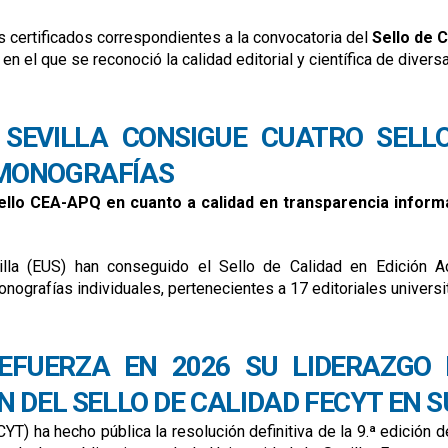
s certificados correspondientes a la convocatoria del
Sello de 
 en el que se reconoció la calidad editorial y científica de div
sello de calidad en edición académica cea-apq 2025
E SEVILLA CONSIGUE CUATRO SELL
 MONOGRAFÍAS
llo CEA-APQ en cuanto a calidad en transparencia informati
villa (EUS) han conseguido el Sello de Calidad en Edición
ografías individuales, pertenecientes a 17 editoriales universita
los de calidad cea/apq en la tercera convocatoria para monografías
EFUERZA EN 2026 SU LIDERAZGO 
 DEL SELLO DE CALIDAD FECYT EN 
T) ha hecho pública la resolución definitiva de la 9.ª edición de