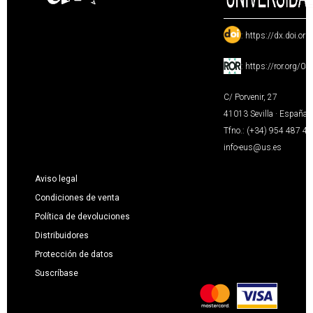
:
https://dx.doi.or
:
https://ror.org/0
C/ Porvenir, 27
41013 Sevilla · España
Tfno.: (+34) 954 487 4
info-eus@us.es
Aviso legal
Condiciones de venta
Política de devoluciones
Distribuidores
Protección de datos
Suscríbase