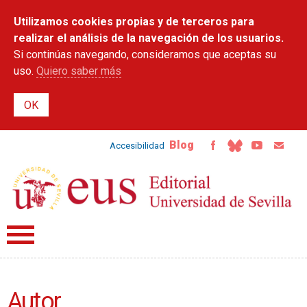
Pasar al
Utilizamos cookies propias y de terceros para
contenido
principal
realizar el análisis de la navegación de los usuarios.
Si continúas navegando, consideramos que aceptas su
uso.
Quiero saber más
Blog
Accesibilidad
Autor